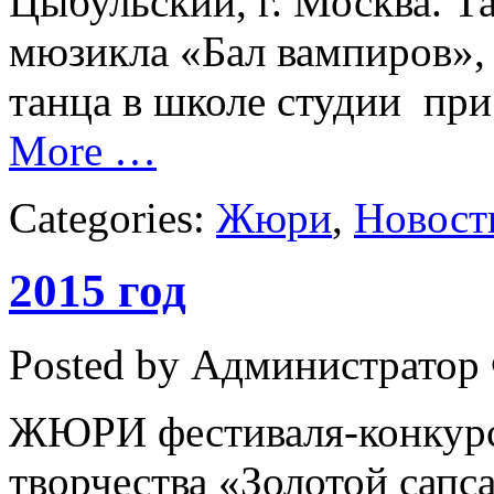
Цыбульский, г. Москва. Т
мюзикла «Бал вампиров»,
танца в школе студии пр
More …
Categories:
Жюри
,
Новост
2015 год
Posted by Администратор
ЖЮРИ фестиваля-конкурс
творчества «Золотой сапс